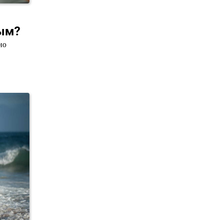
ным?
но