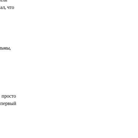
ал, что
льмы,
 просто
а первый