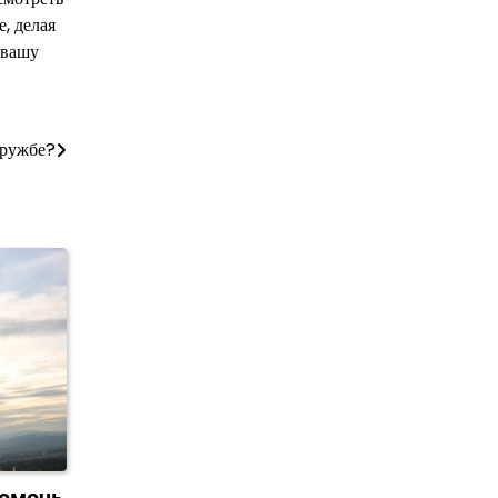
, делая
 вашу
дружбе?
помочь