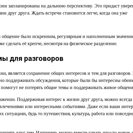
 они запланированы на дальнюю перспективу. Это придаст увере
зни друг друга. Ждать встречи становится легче, когда она уже
бы общение было искренним, регулярным и наполненным значени
сделать её крепче, несмотря на физическое разделение.
мы для разговоров
и, является сохранение общих интересов и тем для разговоров. 
жно поддерживать обсуждения, которые были бы интересны обеи
ые помогут не потерять общие темы и поддерживать живое общени
ажении. Поддерживая интерес к жизни друг друга, можно всегда
увлечениями или интересными событиями. Даже если ваши инте
ситуациях, будь то путешествия, культура, работа или повседн
ширять круг тем. Например, можно вместе узнать что-то новое, 