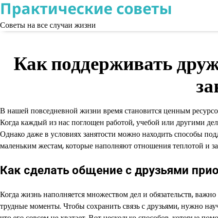
Практические советы
Skip
to
Советы на все случаи жизни
content
Как поддерживать друж
за
В нашей повседневной жизни время становится ценным ресурсом
Когда каждый из нас поглощен работой, учебой или другими де
Однако даже в условиях занятости можно находить способы по
маленьким жестам, которые наполняют отношения теплотой и за
Как сделать общение с друзьями при
Когда жизнь наполняется множеством дел и обязательств, важно 
трудные моменты. Чтобы сохранить связь с друзьями, нужно науч
что его совсем не хватает. Вот несколько способов, которые по