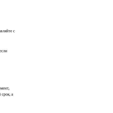
вляйте с
если
мент,
 срок, а