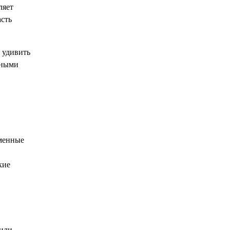
ляет
асть
о удивить
тными
еменные
кие
 или