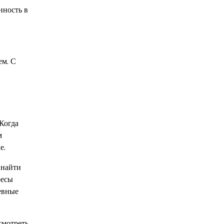
нность в
ем. С
Когда
м
е.
 найти
ресы
евные
смотреть