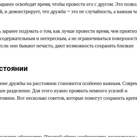
аранее освободят время, чтобы провести его с другом. Это позво
, и демонстрирует, что дружба – это не случайность, а важная ч
 заранее подумать о том, как лучше провести время, чем приятн
е содержательным и интересным, а не ограничиваться поверхнос
 если они бывают нечасто, дают возможность сохранять близкие
стоянии
ание дружбы на расстоянии становится особенно важным. Совр
кое разделение. Для этого нужно проявить немного усилий и
тоянии. Вот несколько советов, которые помогут сохранить креп
ся редкими общениями. Простой обмен сообщениями, видеозвонки