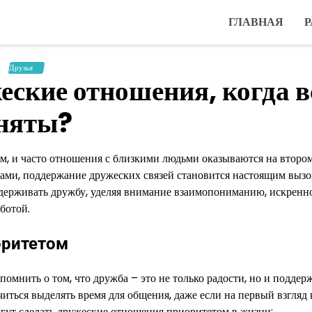
ГЛАВНАЯ
Р
Друзья
еские отношения, когда в
няты?
, и часто отношения с близкими людьми оказываются на втором
лами, поддержание дружеских связей становится настоящим вызо
ддерживать дружбу, уделяя внимание взаимопониманию, искренн
ботой.
оритетом
помнить о том, что дружба – это не только радости, но и поддер
иться выделять время для общения, даже если на первый взгляд 
могут сделать дружеские отношения приоритетом в жизни: